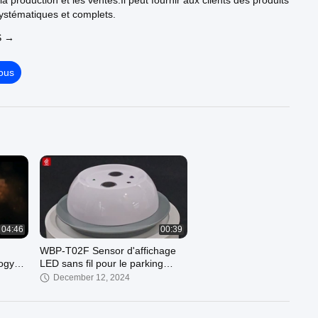
la production et les ventes.Il peut fournir aux clients des produits
systématiques et complets.
S →
ous
04:46
00:39
WBP-T02F Sensor d'affichage
ogy
LED sans fil pour le parking
intérieur
December 12, 2024