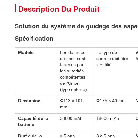
Description Du Produit
Solution du système de guidage des espa
Spécification
Modèle
Les données
Le type de
V
de base sont
surface doit être
f
fournies par
identifié.
les autorités
compétentes
de l'Union.
(type enterré)
Dimension
Φ113 × 101
Φ175 × 40 mm
N
mm
Capacité de la
38000 mAh
18000 mAh
batterie
Durée de la
> 5 ans
3 à 5 ans
M