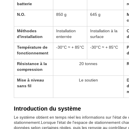
batterie
r
N.O.
850 g
645 g
Méthodes
Installation
Installation à la
d'installation
enterrée
surface
d
Température de
-30°C ≈ + 85°C
-30°C ≈ + 85°C
P
fonctionnement
d
Résistance à la
20 tonnes
compression
Mise à niveau
Le soutien
sans fil
d
m
Introduction du système
Le système obtient en temps réel les informations sur l'état
stationnement.Lorsque l'état de l'espace de stationnement chan
données selon certaines règles, puis les renvoie au contrôleur c