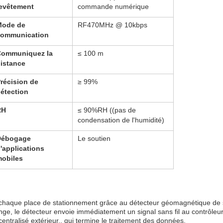
evêtement
commande numérique
Mode de
RF470MHz @ 10kbps
communication
Communiquez la
≤ 100 m
istance
récision de
≥ 99%
étection
RH
≤ 90%RH ((pas de
condensation de l'humidité)
Débogage
Le soutien
'applications
obiles
 de chaque place de stationnement grâce au détecteur géomagnétique d
ge, le détecteur envoie immédiatement un signal sans fil au contrôleur
entralisé extérieur., qui termine le traitement des données.