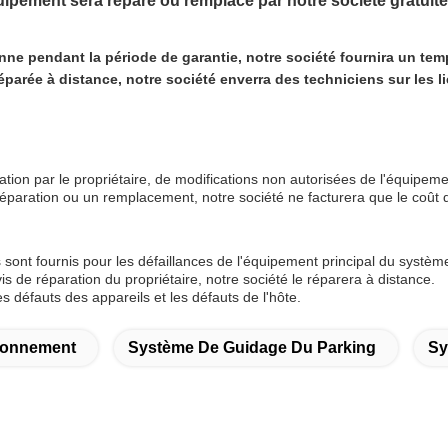
uipement sera réparé ou remplacé par notre société gratuite
ne pendant la période de garantie, notre société fournira un tem
éparée à distance, notre société enverra des techniciens sur les li
sation par le propriétaire, de modifications non autorisées de l'équi
aration ou un remplacement, notre société ne facturera que le coût d
 sont fournis pour les défaillances de l'équipement principal du système
s de réparation du propriétaire, notre société le réparera à distance.
 défauts des appareils et les défauts de l'hôte.
ionnement
Système De Guidage Du Parking
Sy