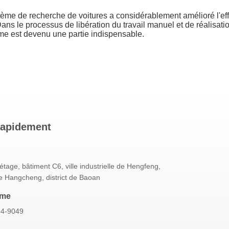
me de recherche de voitures a considérablement amélioré l'efficac
ns le processus de libération du travail manuel et de réalisatio
tème est devenu une partie indispensable.
rapidement
étage, bâtiment C6, ville industrielle de Hengfeng,
e Hangcheng, district de Baoan
mme
64-9049