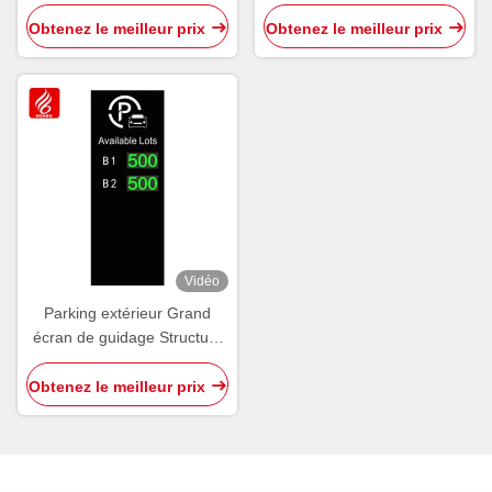
Tableau de guidage intérieur
sens Affichage de l'espace
Affichage d'écran Wayfinder
de stationnement
Obtenez le meilleur prix
Obtenez le meilleur prix
Vidéo
Parking extérieur Grand
écran de guidage Structure
de signalisation OEM ODM
Obtenez le meilleur prix