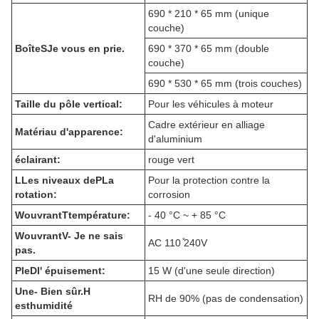
690 * 210 * 65 mm (unique
couche)
Boîte
S
Je vous en prie.
690 * 370 * 65 mm (double
couche)
690 * 530 * 65 mm (trois couches)
Taille du pôle vertical:
Pour les véhicules à moteur
Cadre extérieur en alliage
Matériau d'apparence:
d'aluminium
éclairant:
rouge vert
L
Les niveaux de
P
La
Pour la protection contre la
rotation:
corrosion
W
ouvrant
T
température:
- 40 °C ~ + 85 °C
W
ouvrant
V
- Je ne sais
AC 110 ̊240V
pas.
P
le
D
l' épuisement:
15 W (d'une seule direction)
Une
- Bien sûr.
H
RH de 90% (pas de condensation)
est
humidité