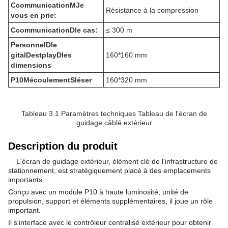
C
communication
M
Je
Résistance à la compression
vous en prie:
C
communication
D
le cas:
≤ 300 m
Personnel
D
le
gital
D
estplay
D
les
160*160 mm
dimensions
P10
M
écoulement
S
léser
160*320 mm
Tableau 3.1 Paramètres techniques Tableau de l'écran de
guidage câblé extérieur
Description du produit
L'écran de guidage extérieur, élément clé de l'infrastructure de
stationnement, est stratégiquement placé à des emplacements
importants.
Conçu avec un module P10 à haute luminosité, unité de
propulsion, support et éléments supplémentaires, il joue un rôle
important.
Il s'interface avec le contrôleur centralisé extérieur pour obtenir