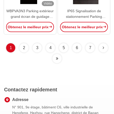
Vidéo
WBPVA3N3 Parking extérieur
IP65 Signalisation de
grand écran de guidage
stationnement Parking
OEM ODM
extérieur Grand écran de
Obtenez le meilleur prix
Obtenez le meilleur prix
guidage OEM ODM
1
2
3
4
5
6
7
Contactez rapidement
Adresse
N° 901, 9e étage, bâtiment C6, ville industrielle de
Hengfeng, Hezhou, rue Hangcheng, district de Baoan