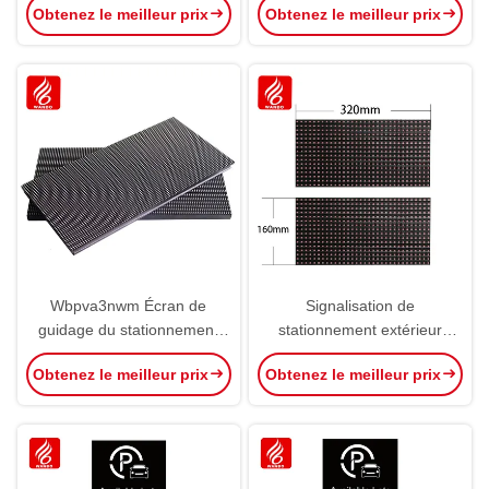
Obtenez le meilleur prix
Obtenez le meilleur prix
stationnement
stationnement
Wbpva3nwm Écran de
Signalisation de
guidage du stationnement
stationnement extérieur
Signalisation du
Wbp-Va3n2m Grand écran
Obtenez le meilleur prix
Obtenez le meilleur prix
stationnement
de guidage OEM ODM