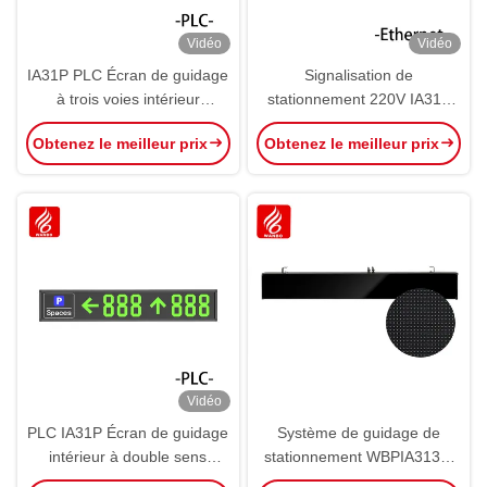
Vidéo
Vidéo
IA31P PLC Écran de guidage
Signalisation de
à trois voies intérieur
stationnement 220V IA31E
Affichage de stationnement à
Ethernet bidirectionnel Écran
Obtenez le meilleur prix
Obtenez le meilleur prix
LED
de guidage intérieur
Affichage de l'espace PGS
Vidéo
PLC IA31P Écran de guidage
Système de guidage de
intérieur à double sens
stationnement WBPIA313M
Affichage de l'espace de
Écran de guidage de