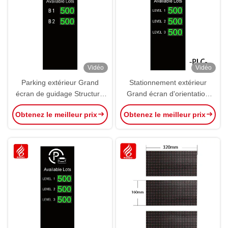
Vidéo
Vidéo
Parking extérieur Grand
Stationnement extérieur
écran de guidage Structure
Grand écran d'orientation
de signalisation OEM ODM
Signalisation de
Obtenez le meilleur prix
Obtenez le meilleur prix
stationnement WBPVA3N3P
OEM ODM