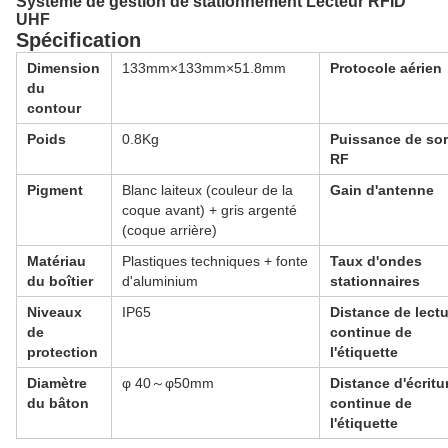
Système de gestion de stationnement Lecteur RFID
UHF
Spécification
Dimension
133mm×133mm×51.8mm
Protocole aérien
du
contour
Poids
0.8Kg
Puissance de sor
RF
Pigment
Blanc laiteux (couleur de la
Gain d'antenne
coque avant) + gris argenté
(coque arrière)
Matériau
Plastiques techniques + fonte
Taux d'ondes
du boîtier
d'aluminium
stationnaires
Niveaux
IP65
Distance de lect
de
continue de
protection
l'étiquette
Diamètre
φ 40～φ50mm
Distance d'écritu
du bâton
continue de
l'étiquette