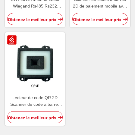
Wiegand Rs485 Rs232
2D de paiement mobile avec
Équipement de
interface USB TTL RS232
stationnement Lecteur RFID
RS485
Obtenez le meilleur prix
Obtenez le meilleur prix
à longue portée
Lecteur de code QR 2D
Scanner de code à barres
Équipement de
stationnement USB TTL
Obtenez le meilleur prix
RS232 RS485 Interface