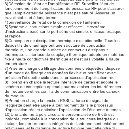
3)
Détection de l'état de l'amplificateur RF. Surveiller l'état de
fonctionnement de l'amplificateur de puissance RF pour s'assurer
que l'amplificateur de puissance n'est pas saturé. Assurer un
travail stable et à long terme.
4)
Surveillance de l'état de la connexion de l'antenne.
5)
Système d'instructions simple et efficace. Le système
d'instructions basé sur le port série est simple, efficace, pratique
et rapide.
6)
Conception de dissipation thermique exceptionnelle. Tous les
dispositifs de chauffage ont une structure de conduction
thermique, une grande surface de contact du dissipateur
thermique. L'interface de couplage thermique adopte un matériau
fixe à haute conductivité thermique et n'est pas volatile à haute
température.
7)
Prise en charge du filtrage des données d'étiquettes, dispose
d'un mode de filtrage des données flexible et peut filtrer avec
précision l'étiquette cible dans le processus d'application réel.
8)
Il prend en charge la lecture intensive de cartes et adopte le
schéma de conception optimal pour maximiser les interférences
de fréquence et les conflits de communication entre les canaux
du module.
9)
Prend en charge la fonction RSSI, la force du signal de
l'étiquette peut être jugée à tout moment dans le processus
d'application réel et optimiser l'application de l'étiquette à temps.
10)
Une antenne à pôle circulaire personnalisée de 6 dBi est
intégrée, combinée à la conception de la structure intégrée du
lecteur, les performances intégrées de l'antenne sont entièrement
optimisées, et la distance de lecture typique peut atteindre 10