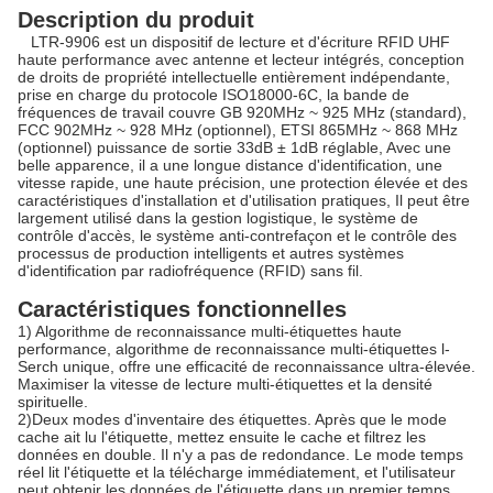
Description du produit
LTR-9906 est un dispositif de lecture et d'écriture RFID UHF
haute performance avec antenne et lecteur intégrés, conception
de droits de propriété intellectuelle entièrement indépendante,
prise en charge du protocole ISO18000-6C, la bande de
fréquences de travail couvre GB 920MHz ~ 925 MHz (standard),
FCC 902MHz ~ 928 MHz (optionnel), ETSI 865MHz ~ 868 MHz
(optionnel) puissance de sortie 33dB ± 1dB réglable, Avec une
belle apparence, il a une longue distance d'identification, une
vitesse rapide, une haute précision, une protection élevée et des
caractéristiques d'installation et d'utilisation pratiques, Il peut être
largement utilisé dans la gestion logistique, le système de
contrôle d'accès, le système anti-contrefaçon et le contrôle des
processus de production intelligents et autres systèmes
d'identification par radiofréquence (RFID) sans fil.
Caractéristiques fonctionnelles
1) Algorithme de reconnaissance multi-étiquettes haute
performance, algorithme de reconnaissance multi-étiquettes l-
Serch unique, offre une efficacité de reconnaissance ultra-élevée.
Maximiser la vitesse de lecture multi-étiquettes et la densité
spirituelle.
2)
Deux modes d'inventaire des étiquettes. Après que le mode
cache ait lu l'étiquette, mettez ensuite le cache et filtrez les
données en double. Il n'y a pas de redondance. Le mode temps
réel lit l'étiquette et la télécharge immédiatement, et l'utilisateur
peut obtenir les données de l'étiquette dans un premier temps.