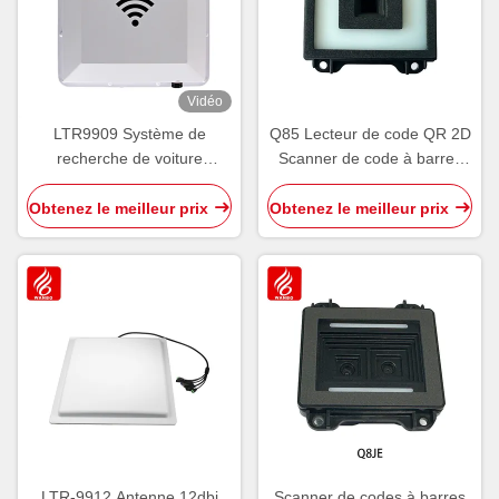
Vidéo
LTR9909 Système de
Q85 Lecteur de code QR 2D
recherche de voiture
Scanner de code à barres
Étiquette électronique UHF
Équipement de
tout en un
stationnement Interface USB
Obtenez le meilleur prix
Obtenez le meilleur prix
TTL RS232 RS485
LTR-9912 Antenne 12dbi
Scanner de codes à barres