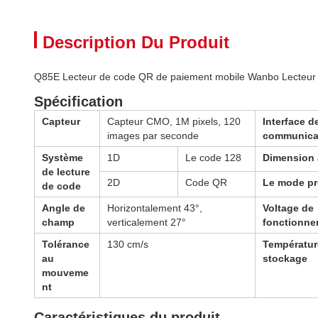
Description Du Produit
Q85E Lecteur de code QR de paiement mobile Wanbo Lecteur 
Spécification
Capteur
Capteur CMO, 1M pixels, 120
Interface d
images par seconde
communica
Système
1D
Le code 128
Dimension 
de lecture
2D
Code QR
Le mode p
de code
Angle de
Horizontalement 43°,
Voltage de
champ
verticalement 27°
fonctionne
Tolérance
130 cm/s
Températur
au
stockage
mouveme
nt
Caractéristiques du produit