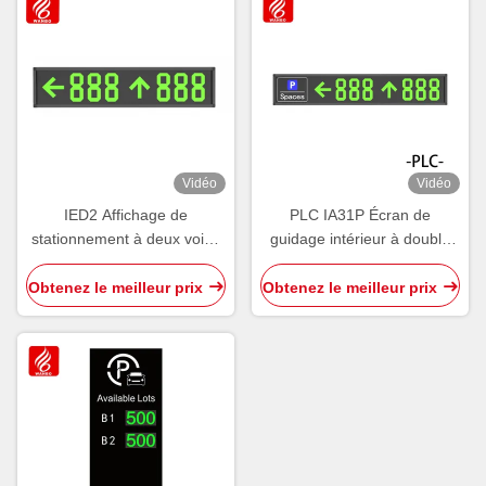
Vidéo
Vidéo
IED2 Affichage de
PLC IA31P Écran de
stationnement à deux voies
guidage intérieur à double
Tableau de guidage intérieur
sens Affichage de l'espace
Affichage d'écran Wayfinder
de stationnement
Obtenez le meilleur prix
Obtenez le meilleur prix