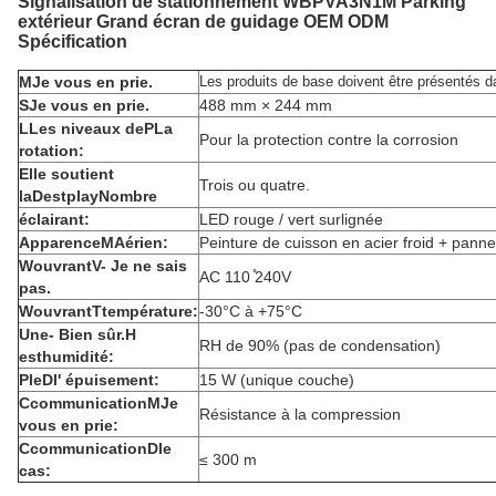
Signalisation de stationnement WBPVA3N1M Parking
extérieur Grand écran de guidage OEM ODM
Spécification
M
Je vous en prie.
Les produits de base doivent être présentés d
S
Je vous en prie.
488 mm × 244 mm
L
Les niveaux de
P
La
Pour la protection contre la corrosion
rotation:
Elle soutient
Trois ou quatre.
la
D
estplay
N
ombre
éclairant:
LED rouge / vert surlignée
Apparence
M
Aérien:
Peinture de cuisson en acier froid + pann
W
ouvrant
V
- Je ne sais
AC 110 ̊240V
pas.
W
ouvrant
T
température:
-30°C à +75°C
Une
- Bien sûr.
H
RH de 90% (pas de condensation)
est
humidité:
P
le
D
l' épuisement:
15 W (unique couche)
C
communication
M
Je
Résistance à la compression
vous en prie:
C
communication
D
le
≤ 300 m
cas: