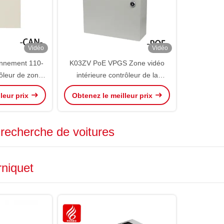
Vidéo
Vidéo
onnement 110-
K03ZV PoE VPGS Zone vidéo
ôleur de zone
intérieure contrôleur de la
85 CAN Bus
caméra LPR reconnaître le
leur prix
Obtenez le meilleur prix
PGS ZCU
contrôle de stationnement
recherche de voitures
rniquet