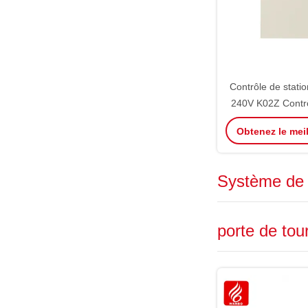
Contrôle de stati
240V K02Z Contr
intérieure RS4
Obtenez le meil
Ultrasons 
Système de 
porte de tou