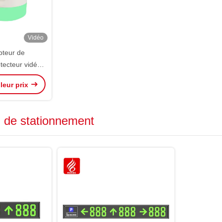
Vidéo
teur de
tecteur vidéo
ationnement
leur prix
e LPR VPGS
ra
n de stationnement