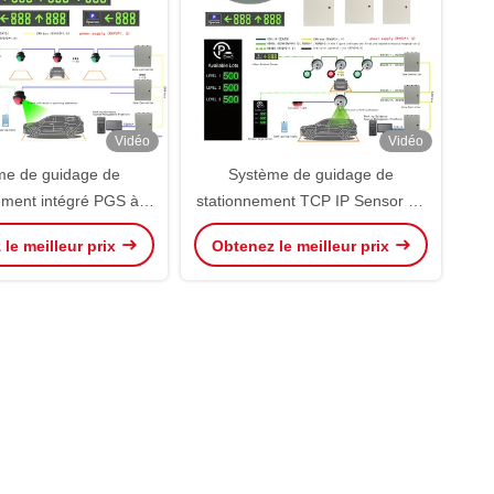
Vidéo
Vidéo
me de guidage de
Système de guidage de
ement intégré PGS à
stationnement TCP IP Sensor de
ns monté à l'avant
détecteur PGS à ultrasons de
le meilleur prix
Obtenez le meilleur prix
type fractionné