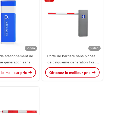
Vidéo
Vidéo
de stationnement de
Porte de barrière sans pinceau
e génération sans
de cinquième génération Porte
ière de ressort
d'entrée sortie d'ascenseur
le meilleur prix
Obtenez le meilleur prix
automatique intelligente