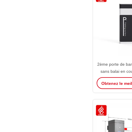
2ème porte de bar
sans balai en co
Système de g
Obtenez le meil
stationnement Por
à bul