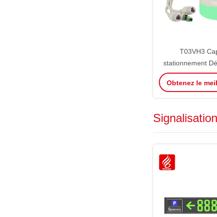
T03VH3 Cap
stationnement Dé
d'espace de st
Obtenez le meil
Reconnaissanc
Camé
Signalisatio