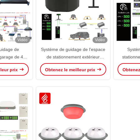
Vidéo
Vidéo
uidage de
Système de guidage de l'espace
Systè
garage de 400
de stationnement extérieur
stationn
Solution Système de guidage du
ultraso
leur prix
Obtenez le meilleur prix
Obtenez 
parking