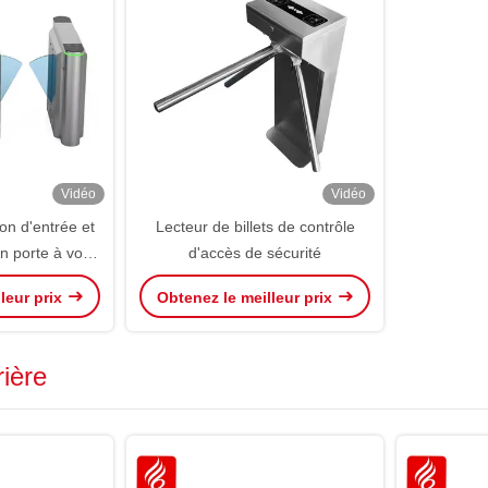
Vidéo
Vidéo
ion d'entrée et
Lecteur de billets de contrôle
on porte à volet
d'accès de sécurité
omatique de
leur prix
Obtenez le meilleur prix
re
rière