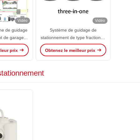
Vidéo
Vidéo
me de guidage
Système de guidage de
t de garage
stationnement de type fractionné
al
3 en 1 Capteur de détecteur PGS
leur prix
Obtenez le meilleur prix
à ultrasons
stationnement