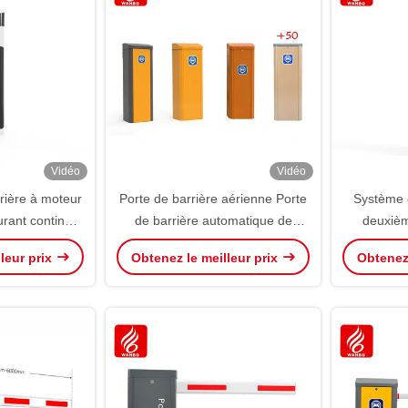
Vidéo
Vidéo
rière à moteur
Porte de barrière aérienne Porte
Système 
urant continu
de barrière automatique de
deuxièm
estion du
stationnement automobile
barr
leur prix
Obtenez le meilleur prix
Obtenez 
te de barrière
le