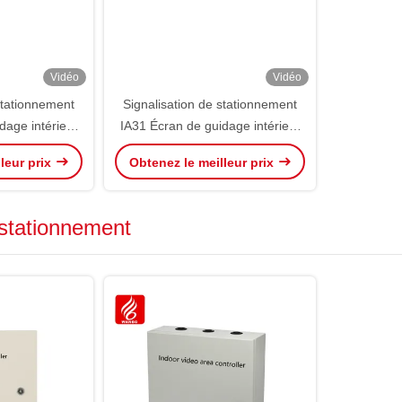
Vidéo
Vidéo
stationnement
Signalisation de stationnement
dage intérieur
IA31 Écran de guidage intérieur
ichage standard
à trois voies affichage standard
leur prix
Obtenez le meilleur prix
485 LED PGS
485 LED PGS
 stationnement