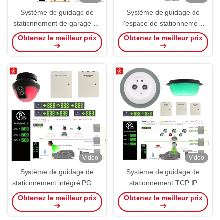
Système de guidage de
Système de guidage de
stationnement de garage de
l'espace de stationnement
400 W
extérieur Solution Système
Obtenez le meilleur prix
Obtenez le meilleur prix
de guidage du parking
Vidéo
Vidéo
Système de guidage de
Système de guidage de
stationnement intégré PGS à
stationnement TCP IP
ultrasons monté à l'avant
Sensor de détecteur PGS à
Obtenez le meilleur prix
Obtenez le meilleur prix
ultrasons de type fractionné