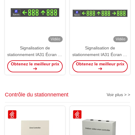
Vidéo
Vidéo
Signalisation de
Signalisation de
stationnement IA31 Écran de
stationnement IA31 Écran de
guidage intérieur
guidage intérieur à trois
Obtenez le meilleur prix
Obtenez le meilleur prix
bidirectionnel Affichage
voies affichage standard 485
standard bidirectionnel 485
LED PGS
LED PGS
Contrôle du stationnement
Voir plus > >