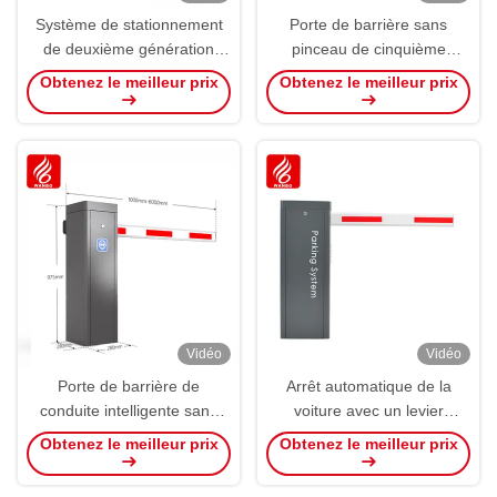
Système de stationnement
Porte de barrière sans
de deuxième génération
pinceau de cinquième
sans barrière de ressort
génération Porte d'entrée
Obtenez le meilleur prix
Obtenez le meilleur prix
sortie d'ascenseur
automatique intelligente
Vidéo
Vidéo
Porte de barrière de
Arrêt automatique de la
conduite intelligente sans
voiture avec un levier
ressort Four Stage Gear
rétractable automatique
Obtenez le meilleur prix
Obtenez le meilleur prix
Transmission barrière de
stationnement de voiture