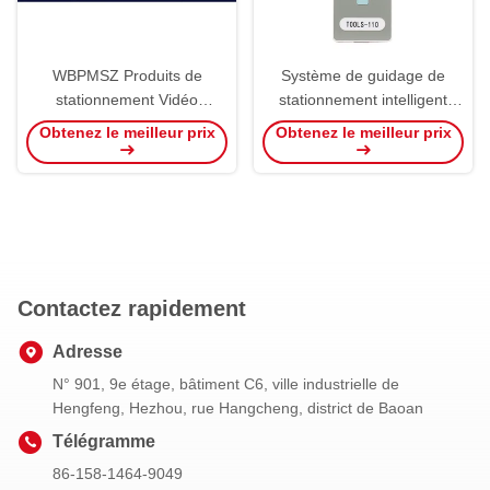
WBPMSZ Produits de
Système de guidage de
stationnement Vidéo
stationnement intelligent
Software de guidage de
Bluetooth Infrarouge
Obtenez le meilleur prix
Obtenez le meilleur prix
stationnement Système
Application téléphonique
VPGS Trouvez ma voiture
Android Application de
configuration de débogage
de téléphone mobile
Contactez rapidement
Adresse
N° 901, 9e étage, bâtiment C6, ville industrielle de
Hengfeng, Hezhou, rue Hangcheng, district de Baoan
Télégramme
86-158-1464-9049