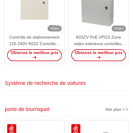
Vidéo
Vidéo
Contrôle de stationnement
K03ZV PoE VPGS Zone
110-240V K02Z Contrôleur
vidéo intérieure contrôleur
de zone intérieure RS485
de la caméra LPR
Obtenez le meilleur prix
Obtenez le meilleur prix
CAN Bus Ultrasons PGS
reconnaître le contrôle de
ZCU
stationnement
Système de recherche de voitures
porte de tourniquet
Voir plus > >