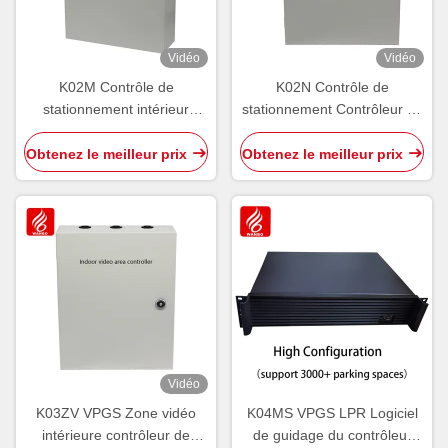
Vidéo
Vidéo
K02M Contrôle de
K02N Contrôle de
stationnement intérieur
stationnement Contrôleur de
contrôleur centralisé PGS
nœud intérieur PGS
Core RS485 CAN Bus
Direction NCU par ultrasons
Obtenez le meilleur prix
Obtenez le meilleur prix
Ultrasons
intérieur
Vidéo
K03ZV VPGS Zone vidéo
K04MS VPGS LPR Logiciel
intérieure contrôleur de
de guidage du contrôleur