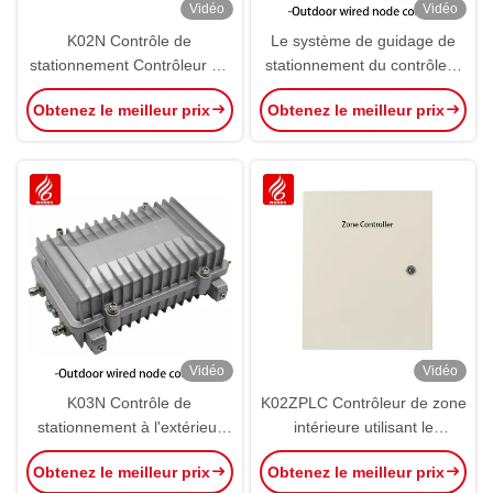
Vidéo
Vidéo
K02N Contrôle de
Le système de guidage de
stationnement Contrôleur de
stationnement du contrôleur
nœud intérieur PGS Direction
de nœud extérieur WBP-
Obtenez le meilleur prix
Obtenez le meilleur prix
NCU par ultrasons intérieur
K03N PGS RS485
Vidéo
Vidéo
K03N Contrôle de
K02ZPLC Contrôleur de zone
stationnement à l'extérieur
intérieure utilisant le
Contrôleur de nœud câblé
mécanisme de
Obtenez le meilleur prix
Obtenez le meilleur prix
RS485 PGS Système de
communication hybride