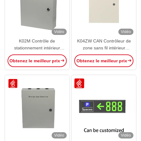
Vidéo
Vidéo
K02M Contrôle de
K04ZW CAN Contrôleur de
stationnement intérieur
zone sans fil intérieur
contrôleur centralisé PGS
Contrôle de stationnement
Obtenez le meilleur prix
Obtenez le meilleur prix
Core RS485 CAN Bus
par ultrasons PGS
Ultrasons
Vidéo
Vidéo