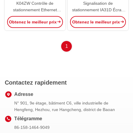
K04ZW Contrôle de
Signalisation de
stationnement Ethernet
stationnement IA31D Écran
Contrôleur de zone sans fil
de guidage intérieur OEM
Obtenez le meilleur prix
Obtenez le meilleur prix
intérieur PGS ultrasonique
ODM Oneway Wayfinder
Board PGS
1
Contactez rapidement
Adresse
N° 901, 9e étage, bâtiment C6, ville industrielle de
Hengfeng, Hezhou, rue Hangcheng, district de Baoan
Télégramme
86-158-1464-9049