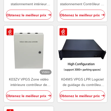
stationnement intérieur
stationnement Contrôleur de
contrôleur centralisé PGS
nœud intérieur PGS
Core RS485 CAN Bus
Direction NCU par ultrasons
Obtenez le meilleur prix
Obtenez le meilleur prix
Ultrasons
intérieur
Vidéo
K03ZV VPGS Zone vidéo
K04MS VPGS LPR Logiciel
intérieure contrôleur de
de guidage du contrôleur
caméra Licence LPR
vidéo centralisé
reconnue
Obtenez le meilleur prix
Obtenez le meilleur prix