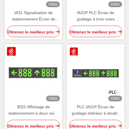
Vidéo
Vidéo
IA31 Signalisation de
IA31P PLC Écran de
stationnement Écran de
guidage à trois voies
guidage intérieur Affichage
intérieur Affichage de
standard 485 LED PGS
stationnement à LED
Obtenez le meilleur prix
Obtenez le meilleur prix
Vidéo
Vidéo
IED2 Affichage de
PLC IA31P Écran de
stationnement à deux voies
guidage intérieur à double
Tableau de guidage intérieur
sens Affichage de l'espace
Affichage d'écran Wayfinder
de stationnement
Obtenez le meilleur prix
Obtenez le meilleur prix