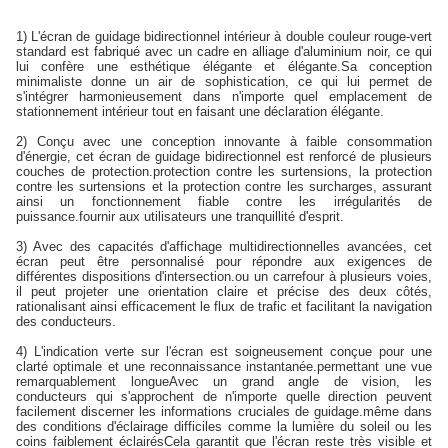
1) L'écran de guidage bidirectionnel intérieur à double couleur rouge-vert
standard est fabriqué avec un cadre en alliage d'aluminium noir, ce qui
lui confère une esthétique élégante et élégante.Sa conception
minimaliste donne un air de sophistication, ce qui lui permet de
s'intégrer harmonieusement dans n'importe quel emplacement de
stationnement intérieur tout en faisant une déclaration élégante.
2) Conçu avec une conception innovante à faible consommation
d'énergie, cet écran de guidage bidirectionnel est renforcé de plusieurs
couches de protection.protection contre les surtensions, la protection
contre les surtensions et la protection contre les surcharges, assurant
ainsi un fonctionnement fiable contre les irrégularités de
puissance.fournir aux utilisateurs une tranquillité d'esprit.
3) Avec des capacités d'affichage multidirectionnelles avancées, cet
écran peut être personnalisé pour répondre aux exigences de
différentes dispositions d'intersection.ou un carrefour à plusieurs voies,
il peut projeter une orientation claire et précise des deux côtés,
rationalisant ainsi efficacement le flux de trafic et facilitant la navigation
des conducteurs.
4) L'indication verte sur l'écran est soigneusement conçue pour une
clarté optimale et une reconnaissance instantanée.permettant une vue
remarquablement longueAvec un grand angle de vision, les
conducteurs qui s'approchent de n'importe quelle direction peuvent
facilement discerner les informations cruciales de guidage.même dans
des conditions d'éclairage difficiles comme la lumière du soleil ou les
coins faiblement éclairésCela garantit que l'écran reste très visible et