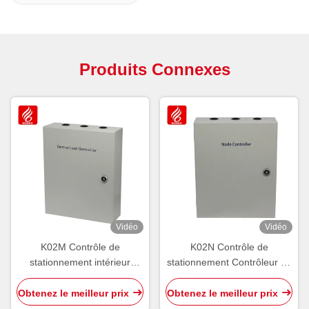
Produits Connexes
Vidéo
Vidéo
K02M Contrôle de
K02N Contrôle de
stationnement intérieur
stationnement Contrôleur de
contrôleur centralisé PGS
nœud intérieur PGS
Core RS485 CAN Bus
Direction NCU par ultrasons
Obtenez le meilleur prix
Obtenez le meilleur prix
Ultrasons
intérieur