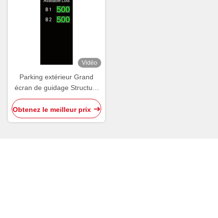
Vidéo
Parking extérieur Grand
écran de guidage Structure
de signalisation OEM ODM
Obtenez le meilleur prix
Contactez rapidement
Adresse
N° 901, 9e étage, bâtiment C6, ville industrielle de
Hengfeng, Hezhou, rue Hangcheng, district de Baoan