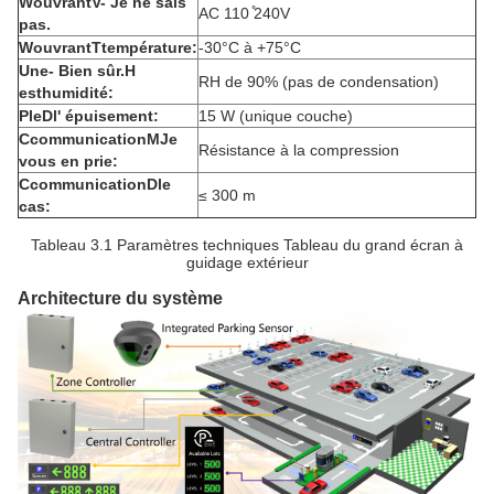
W
ouvrant
V
- Je ne sais
AC 110 ̊240V
pas.
W
ouvrant
T
température:
-30°C à +75°C
Une
- Bien sûr.
H
RH de 90% (pas de condensation)
est
humidité:
P
le
D
l' épuisement:
15 W (unique couche)
C
communication
M
Je
Résistance à la compression
vous en prie:
C
communication
D
le
≤ 300 m
cas:
Tableau 3.1 Paramètres techniques Tableau du grand écran à
guidage extérieur
Architecture du système