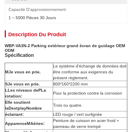
Capacité D'approvisionnement:
1 ~ 5000 Pièces 30 Jours
Description Du Produit
WBP-VA3N-2 Parking extérieur grand écran de guidage OEM
ODM
Spécification
Le système d'échange de données doit
M
Je vous en prie.
être conforme aux exigences du
présent règlement.
S
Je vous en prie.
800*160*2200 mm
L
Les niveaux de
P
La
Pour la protection contre la corrosion
rotation:
Elle soutient
Trois ou quatre.
la
D
estplay
N
ombre
éclairant:
LED rouge / vert surlignée
Peinture de cuisson en acier froid +
Apparence
M
Aérien:
panneau de verre trempé