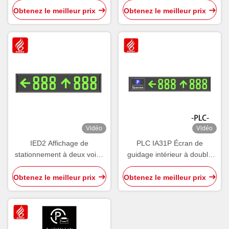
standard 485 LED PGS
stationnement à LED
Obtenez le meilleur prix
Obtenez le meilleur prix
Vidéo
Vidéo
IED2 Affichage de
PLC IA31P Écran de
stationnement à deux voies
guidage intérieur à double
Tableau de guidage intérieur
sens Affichage de l'espace
Affichage d'écran Wayfinder
de stationnement
Obtenez le meilleur prix
Obtenez le meilleur prix