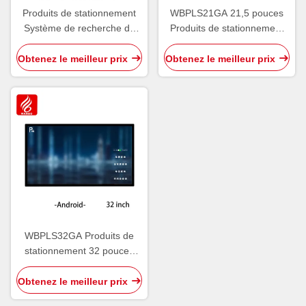
Produits de stationnement
WBPLS21GA 21,5 pouces
Système de recherche de
Produits de stationnement
véhicules WBPLS55ZA 55
Terminal d'enquête de
pouces Terminal d'enquête
véhicule
Obtenez le meilleur prix
Obtenez le meilleur prix
sur les véhicules
WBPLS32GA Produits de
stationnement 32 pouces
Terminal d'enquête de
véhicule
Obtenez le meilleur prix