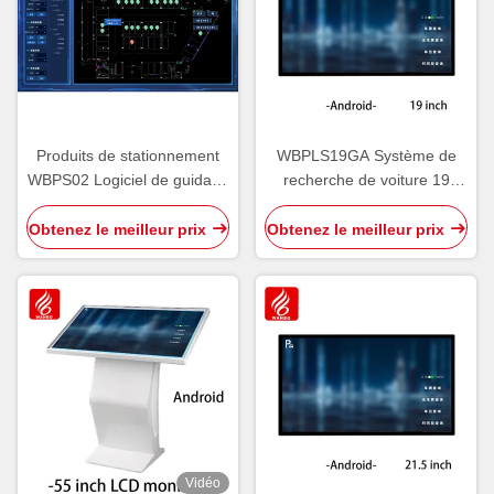
Produits de stationnement
WBPLS19GA Système de
WBPS02 Logiciel de guidage
recherche de voiture 19
de stationnement par
pouces Terminal d'enquête
ultrasons V6.0
de véhicule
Obtenez le meilleur prix
Obtenez le meilleur prix
Vidéo