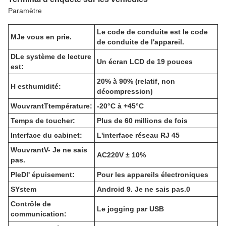
Paramètre
Le code de conduite est le code
M
Je vous en prie.
de conduite de l'appareil.
D
Le système de lecture
Un écran LCD de 19 pouces
est:
20% à 90% (relatif, non
H est
humidité:
décompression)
W
ouvrant
T
température:
-20°C à +45°C
Temps de toucher:
Plus de 60 millions de fois
Interface du cabinet:
L'interface réseau RJ 45
W
ouvrant
V
- Je ne sais
AC220V ± 10%
pas.
P
le
D
l' épuisement:
Pour les appareils électroniques
S
Ystem
Android 9. Je ne sais pas.0
Contrôle de
Le jogging par USB
communication: