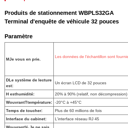
Produits de stationnement WBPLS32GA
Terminal d'enquête de véhicule 32 pouces
Paramètre
Les données de l'échantillon sont fournie
M
Je vous en prie.
D
Le système de lecture
Un écran LCD de 32 pouces
est:
H est
humidité:
20% à 90% (relatif, non décompression)
W
ouvrant
T
température:
-20°C à +45°C
Temps de toucher:
Plus de 60 millions de fois
Interface du cabinet:
L'interface réseau RJ 45
W
ouvrant
V
- Je ne sais