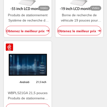
Vidéo
Vidéo
Produits de stationnement
Borne de recherche de
Système de recherche de
véhicule 19 pouces pour
véhicules WBPLS55ZA 55
produits de stationnement
pouces Terminal d'enquête
WBPLS19ZW
Obtenez le meilleur prix
Obtenez le meilleur prix
sur les véhicules
WBPLS21GA 21,5 pouces
Produits de stationnement
Terminal d'enquête de