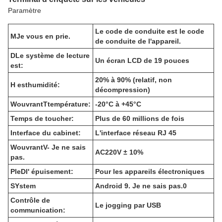
Paramètre
Le code de conduite est le code
M
Je vous en prie.
de conduite de l'appareil.
D
Le système de lecture
Un écran LCD de 19 pouces
est:
20% à 90% (relatif, non
H est
humidité:
décompression)
W
ouvrant
T
température:
-20°C à +45°C
Temps de toucher:
Plus de 60 millions de fois
Interface du cabinet:
L'interface réseau RJ 45
W
ouvrant
V
- Je ne sais
AC220V ± 10%
pas.
P
le
D
l' épuisement:
Pour les appareils électroniques
S
Ystem
Android 9. Je ne sais pas.0
Contrôle de
Le jogging par USB
communication: