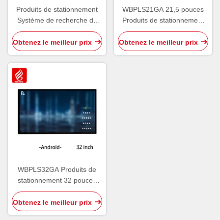
Produits de stationnement
WBPLS21GA 21,5 pouces
Système de recherche de
Produits de stationnement
véhicules WBPLS55ZA 55
Terminal d'enquête de
pouces Terminal d'enquête
véhicule
Obtenez le meilleur prix
Obtenez le meilleur prix
sur les véhicules
WBPLS32GA Produits de
stationnement 32 pouces
Terminal d'enquête de
véhicule
Obtenez le meilleur prix