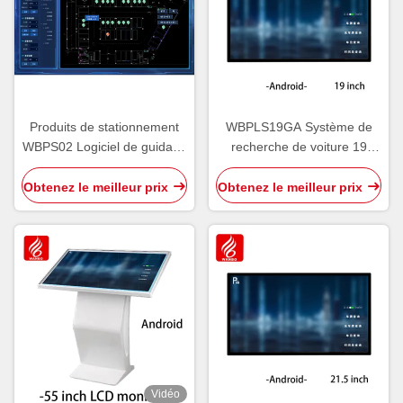
Produits de stationnement
WBPLS19GA Système de
WBPS02 Logiciel de guidage
recherche de voiture 19
de stationnement par
pouces Terminal d'enquête
ultrasons V6.0
de véhicule
Obtenez le meilleur prix
Obtenez le meilleur prix
Vidéo